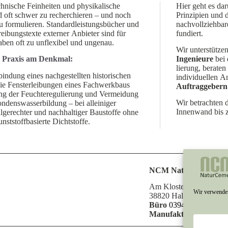
chnische Feinheiten und physi­ka­lische
Hier geht es dar
 oft schwer zu recher­chieren – und noch
Prinzipien und 
u formu­lieren. Standard­leis­tungs­bücher und
nachvoll­ziehbar
rei­bungs­texte externer Anbieter sind für
fundiert.
aben oft zu unfle­xibel und ungenau.
Wir unter­stütze
er Praxis am Denkmal:
Ingenieure
bei 
lierung, berate
indung eines nachge­stellten histo­ri­schen
indivi­du­ellen 
die Fenster­lei­bungen eines Fachwerkbaus
Auftrag­gebern
ung der Feuch­te­re­gu­lierung und Vermeidung
Wir betrachten 
dens­was­ser­bildung – bei allei­niger
Innenwand bis z
e­rechter und nachhal­tiger Baustoffe ohne
st­stoff­ba­sierte Dichtstoffe.
NCM Naturcement Ma
Am Kloster 1b
Wir verwenden
38820 Halberstadt
Büro
03941 570 779
Manufaktur / Lager
0