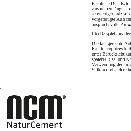
Fachliche Details, te
Zusam­men­hänge sind
schwie­riger präzise z
vorge­fer­tigte Aussch
anspruchs­volle Aufg
Ein Beispiel aus d
Die fachge­rechte Anb
Kalkin­nen­putzes in 
unter Berück­sich­tig
späterer Riss- und Kon
Verwendung denkmal­g
Silikon und andere kun