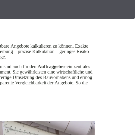
stbare Angebote kalku­lieren zu können. Exakte
reibung – präzise Kalku­lation – geringes Risiko
äge.
n sind auch für den
Auftrag­geber
ein zentrales
rument. Sie gewähr­leisten eine wirtschaft­liche und
hwertige Umsetzung des Bauvor­habens und ermög­
s­pa­rente Vergleich­barkeit der Angebote. So die