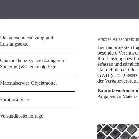
Planungsunterstützung und
Präzise Ausschreibun
Leistungstexte
Bei Baupro­jekten tr
besondere Verant­wor
Ihre Leistungs­be­schr
Ganzheitliche Systemlösungen für
erfassen und sämtlich
Sanierung & Denkmalpflege
klar definieren. Glei
GWB § 121 (Gesetz g
der Verga­be­ver­ordn
Materialservice Objektmörtel
Bauun­ter­nehmen u
Angaben zu Material
Farbtonservice
Versandkostenanfrage