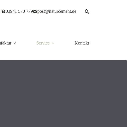
03941 570 779
post@naturcement.de
faktur
Service
Kontakt