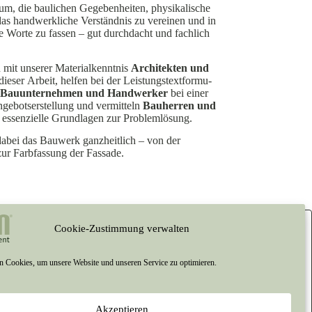
um, die baulichen Gegeben­heiten, physi­ka­lische
das handwerk­liche Verständnis zu vereinen und in
e Worte zu fassen – gut durch­dacht und fachlich
n mit unserer Materi­al­kenntnis
Archi­tekten und
dieser Arbeit, helfen bei der Leistungs­text­for­mu­
n
Bauun­ter­nehmen und Handwerker
bei einer
Angebots­er­stellung und vermitteln
Bauherren und
essen­zielle Grund­lagen zur Problemlösung.
dabei das Bauwerk ganzheitlich – von der
ur Farbfassung der Fassade.
Cookie-Zustimmung verwalten
nufaktur
Startseite
Versandkosten
Kontakt
 Cookies, um unsere Website und unseren Service zu optimieren.
39421 688 800
Akzeptieren