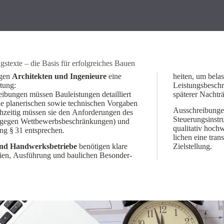
gstexte – die Basis für erfolgreiches Bauen
agen
Archi­tekten und Ingenieure
eine
heiten, um bela
tung:
Leistungs­be­sch
ei­bungen müssen Bauleis­tungen detail­liert
späterer Nachtr
e plane­ri­schen sowie techni­schen Vorgaben
Ausschrei­bunge
ch­zeitig müssen sie den Anfor­de­rungen des
Steue­rungs­in­st
egen Wettbe­werbs­be­schrän­kungen) und
quali­tativ hoc
ung § 31 entsprechen.
lichen eine tran
nd Handwerks­be­triebe
benötigen klare
Zielstellung.
ien, Ausführung und baulichen Beson­der­