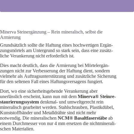
Minerva Steinergänzung – Rein mineralisch, selbst die
Armierung
Grund­sätzlich sollte die Haftung eines hochwer­tigen Ergän­
zungs­mörtels am Unter­grund so stark sein, dass eine zusätz­
liche Veran­kerung nicht erfor­derlich ist.
Dies macht deutlich, dass die Armierung bei Mörtel­er­gän­
zungen nicht zur Verbes­serung der Haftung dient, sondern
vielmehr als Auftrags­un­ter­stützung und zusätz­liche Sicherung
für den seltenen Fall eines Haftungs­ver­sagens fungiert.
Dort, wo eine sicher­heits­ge­bende Veran­kerung aber
unerlässlich erscheint, kann nun mit dem
Minerva® Stein­re­
stau­rie­rungs­system
denkmal- und umwelt­ge­recht rein
minera­lisch gearbeitet werden. Stahl­schrauben, Plastik­dübel,
Kunst­stoff­bänder und Metall­drähte sind nicht mehr
notwendig. Die minera­li­schen
NCM® Basalt­fa­ser­stäbe
ab
einem Durch­messer von nur 4 mm ersetzen die nicht­mi­ne­ra­li­
schen Materialien.