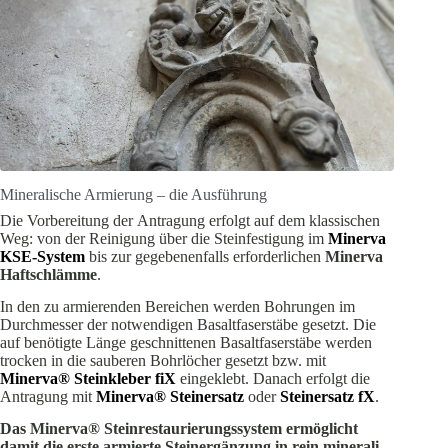
Mineralische Armierung – die Ausführung
Die Vorbe­reitung der Antragung erfolgt auf dem klassi­schen
Weg: von der Reinigung über die Stein­fes­tigung im
Minerva
KSE-System
bis zur gegebe­nen­falls erfor­der­lichen
Minerva
Haftschlämme
.
In den zu armie­renden Bereichen werden Bohrungen im
Durch­messer der notwen­digen Basalt­fa­ser­stäbe gesetzt. Die
auf benötigte Länge geschnit­tenen Basalt­fa­ser­stäbe werden
trocken in die sauberen Bohrlöcher gesetzt bzw. mit
Minerva® Stein­kleber fiX
einge­klebt. Danach erfolgt die
Antragung mit
Minerva® Stein­ersatz
oder
Stein­ersatz fX
.
Das Minerva® Stein­re­stau­rie­rungs­system ermög­licht
damit die erste armierte Steiner­gänzung in rein minera­li­